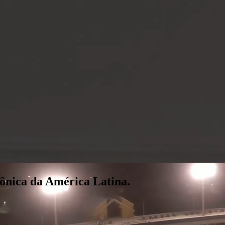
ônica da América Latina.
onectadas em um só grupo.