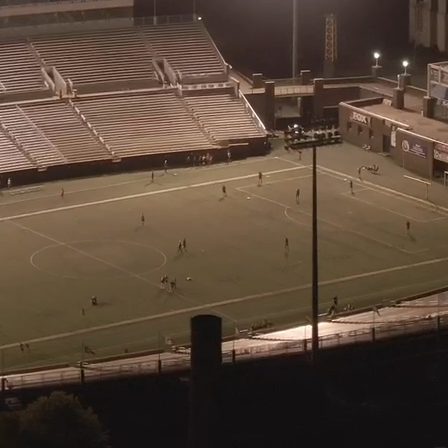
s:
a Emive&Co reúne em um só portfólio completo de empresas,