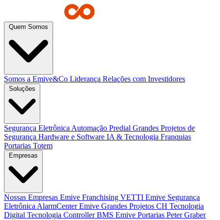
Quem Somos
Somos a Emive&Co
Liderança
Relações com Investidores
Soluções
Segurança Eletrônica
Automação Predial
Grandes Projetos de
Segurança
Hardware e Software
IA & Tecnologia
Franquias
Portarias
Totem
Empresas
Nossas Empresas
Emive Franchising
VETTI
Emive Segurança
Eletrônica
AlarmCenter
Emive Grandes Projetos
CH Tecnologia
Digital Tecnologia
Controller BMS
Emive Portarias
Peter Graber