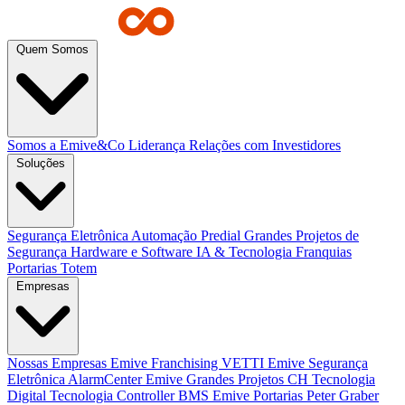
Quem Somos
Somos a Emive&Co
Liderança
Relações com Investidores
Soluções
Segurança Eletrônica
Automação Predial
Grandes Projetos de
Segurança
Hardware e Software
IA & Tecnologia
Franquias
Portarias
Totem
Empresas
Nossas Empresas
Emive Franchising
VETTI
Emive Segurança
Eletrônica
AlarmCenter
Emive Grandes Projetos
CH Tecnologia
Digital Tecnologia
Controller BMS
Emive Portarias
Peter Graber