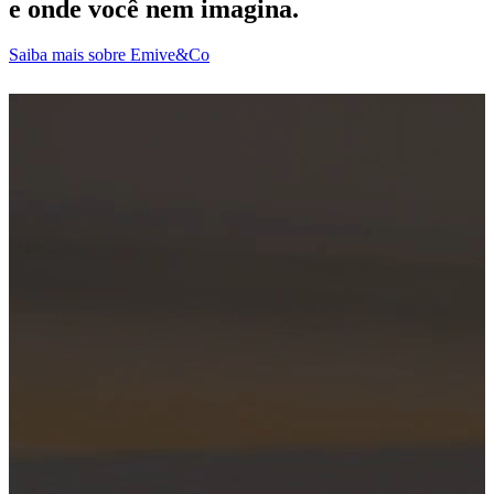
e onde você nem imagina.
Saiba mais sobre Emive&Co
D